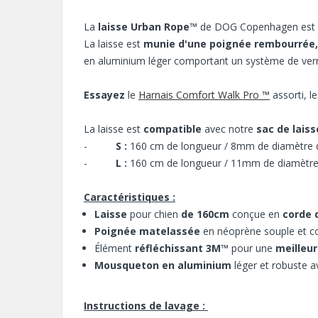
La
laisse Urban Rope™
de DOG Copenhagen est
La laisse est
munie d'une poignée rembourrée,
en aluminium léger comportant un système de verr
Essayez
le
Harnais Comfort Walk Pro ™
assorti, l
La laisse est
compatible
avec notre
sac de lais
-
S
:
160 cm de longueur / 8mm de diamètre d
-
L
:
160 cm de longueur / 11mm de diamètre
Caractéristiques :
Laisse
pour chien
de 160cm
conçue en
corde 
Poignée matelassée
en néoprène souple et c
Élément
réfléchissant 3M™
pour une
meilleure
Mousqueton en aluminium
léger et robuste av
Instructions de lavage :