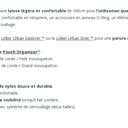
 une
laisse légère et confortable
de 160cm pour
l’utilisation qu
confortable en néoprène, un accessoire en anneau D-Ring, un élém
ouillage.
e
collier Urban Explorer ™
ou le
collier Urban Style ™
pour une
parure
se
Pouch Organizer
™
.
e corde / Petit mousqueton
 de corde / Grand mousqueton
de
nylon douce et durable
.
onfortable
 visibilité
lorsqu’il fait sombre.
ec système de verrouillage (deux tailles)