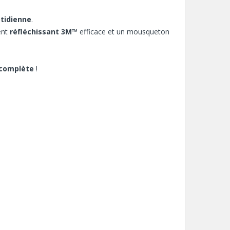
otidienne
.
ent
réfléchissant 3M™
efficace et un mousqueton
 complète
!