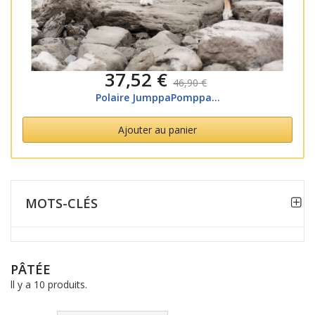
37,52 €
46,90 €
Polaire JumppaPomppa...
Ajouter au panier
MOTS-CLÉS
PÂTÉE
ll y a 10 produits.