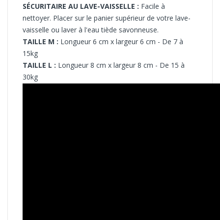
SÉCURITAIRE AU LAVE-VAISSELLE :
Facile à
nettoyer.
Placer sur le panier supérieur de votre lave-
vaisselle ou laver à l'eau tiède savonneuse.
TAILLE M :
Longueur 6 cm x largeur 6 cm - De 7 à
15kg
TAILLE L :
Longueur 8 cm x largeur 8 cm - De 15 à
30kg