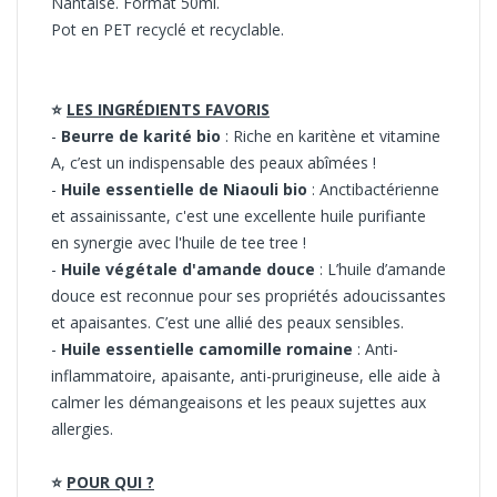
Nantaise. Format 50ml.
Pot en PET recyclé et recyclable.
⭐
LES INGRÉDIENTS FAVORIS
-
Beurre de karité bio
: Riche en karitène et vitamine
A, c’est un indispensable des peaux abîmées !
-
Huile essentielle de Niaouli bio
: Anctibactérienne
et assainissante, c'est une excellente huile purifiante
en synergie avec l'huile de tee tree !
-
Huile végétale d'amande douce
: L’huile d’amande
douce est reconnue pour ses propriétés adoucissantes
et apaisantes. C’est une allié des peaux sensibles.
-
Huile essentielle camomille romaine
: Anti-
inflammatoire, apaisante, anti-prurigineuse, elle aide à
calmer les démangeaisons et les peaux sujettes aux
allergies.
⭐
POUR QUI ?